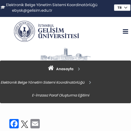
Elektronik Belge Yönetim Sistemi Koordinatörlüğü
ebysk@gelisim.edu.tr
Anasayfa
Elektronik Belge Yönetim Sistemi Koordinatörlüğü
E-İmzasız Paraf Oluşturma Eğitimi
Facebook
Twitter
Email