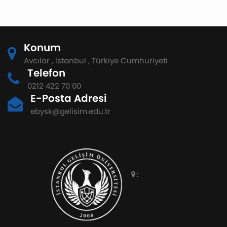
Konum
Avcılar , İstanbul , Türkiye Cumhuriyeti
Telefon
0212 422 70 00
E-Posta Adresi
ebysk@gelisim.edu.tr
: